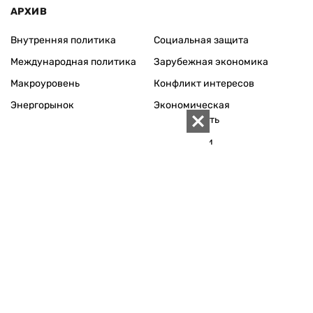
АРХИВ
Внутренняя политика
Социальная защита
Международная политика
Зарубежная экономика
Макроуровень
Конфликт интересов
Энергорынок
Экономическая
безопасность
Приватизация
Персоналии
Экономика регионов
Социум
Наука
История
Технологии
Круг семьи
Среда обитания
Туризм
Церковь
Собственность
Культура
Использование материалов «ZN.UA» разрешается при