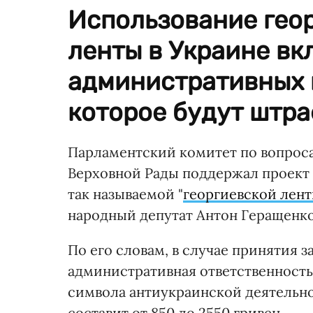
Использование геор
ленты в Украине вк
административных 
которое будут штра
Парламентский комитет по вопрос
Верховной Рады поддержал проект 
так называемой "
георгиевской лен
народный депутат Антон Геращенко
По его словам, в случае принятия з
административная ответственность
символа антиукраинской деятельно
составит от 850 до 2550 гривен.