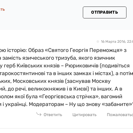
сть
ОТПРАВИТЬ
16 Марта 2016, 22:
вою історію: Образ «Святого Георгія Переможця» з
замість язичеського тризуба, якого язичник
у герб Київських князів – Рюриковичів (подивіться
тарокостянтинові та в інших замках і містах), а потім
зьких, Московських князів (заснував Москву
 до речі, великокняжив і в Києві) та інших. А в
имволом якої була «Георгієвська стрічка», вагомий
ли і українці. Модераторам – Ну що знову «забаните»
Ответить
Цитировать
Пожаловать