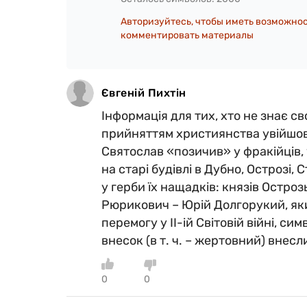
Авторизуйтесь, чтобы иметь возможно
комментировать материалы
Євгеній Пихтін
Інформація для тих, хто не знає с
прийняттям християнства увійшов 
Святослав «позичив» у фракійців, 
на старі будівлі в Дубно, Острозі, С
у герби їх нащадків: князів Остро
Рюрикович – Юрій Долгорукий, який,
перемогу у ІІ-ій Світовій війні, с
внесок (в т. ч. – жертовний) внес
0
0