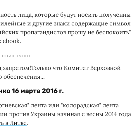
нность лица, которые будут носить полученны
билейные и другие знаки содержащие символ
сийских пропагандистов прошу не беспокоить"
acebook.
RELATED VIDEO
д запретом!Только что Комитет Верховной
 обеспечения...
нко
16 марта 2016 г.
ргиевская" лента или "колорадская" лента
и против Украины начиная с весны 2014 года
ь в Литве
.