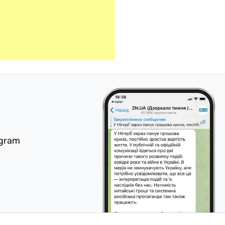
egram