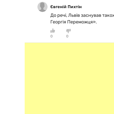
Євгеній Пихтін
До речі, Львів заснував так
Георгія Переможця».
0
0