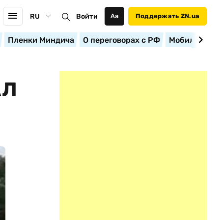
RU
Войти
Аа
Поддержать ZN.ua
Пленки Миндича
О переговорах с РФ
Мобилизация
АЛ