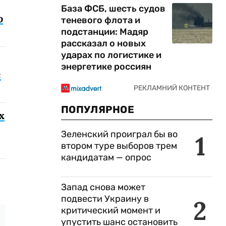
База ФСБ, шесть судов
о
теневого флота и
подстанции: Мадяр
рассказал о новых
ударах по логистике и
энергетике россиян
с
ПОПУЛЯРНОЕ
х
Зеленский проиграл бы во
1
втором туре выборов трем
кандидатам — опрос
Запад снова может
подвести Украину в
2
критический момент и
упустить шанс остановить