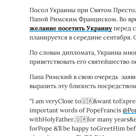
Посол Украины при Святом Престол
Папой Римским Франциском. Во в
желание посетить Украину
перед с
планируется в середине сентября.
По словам дипломата, Украина мног
приветствовать его святейшество пе
Папа Римский в свою очередь заявил
выразить эту близость посредством
“I am veryClose to🇺🇦&want toExpres
important words of PopeFrancis
@Pon
withHolyFather.🇺🇦for many years&e
forPope &’ll be happy toGreetHim be