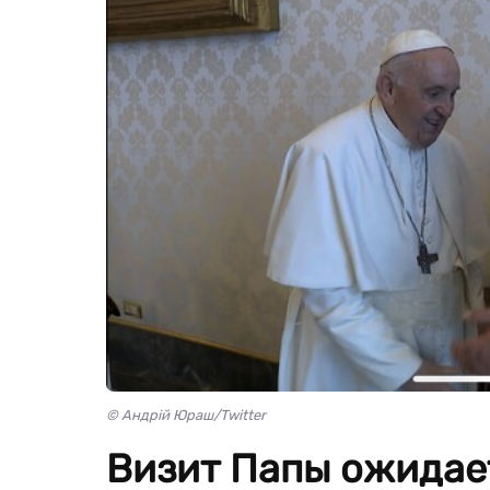
© Андрій Юраш/Twitter
Визит Папы ожидает