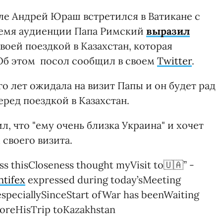
е Андрей Юраш встретился в Ватикане с
ремя аудиенции Папа Римский
выразил
воей поездкой в Казахстан, которая
 Об этом посол сообщил в своем
Twitter
.
о лет ожидала на визит Папы и он будет рад
ред поездкой в ​​Казахстан.
, что "ему очень близка Украина" и хочет
 своего визита.
s thisCloseness thought myVisit to🇺🇦” -
tifex
expressed during today’sMeeting
speciallySinceStart ofWar has beenWaiting
foreHisTrip toKazakhstan