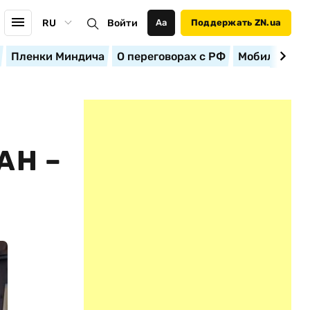
RU
Войти
Аа
Поддержать ZN.ua
Пленки Миндича
О переговорах с РФ
Мобилизация
АН –