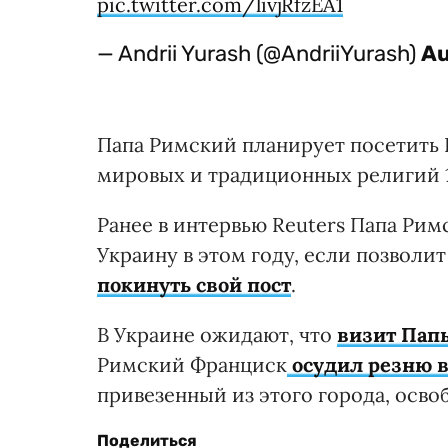
pic.twitter.com/livjRfzEA1
— Andrii Yurash (@AndriiYurash)
Au
Папа Римский планирует посетить К
мировых и традиционных религий 1
Ранее в интервью Reuters Папа Римс
Украину в этом году, если позволи
покинуть свой пост
.
В Украине ожидают, что
визит Пап
Римский Франциск
осудил резню в
привезенный из этого города, осв
Поделиться