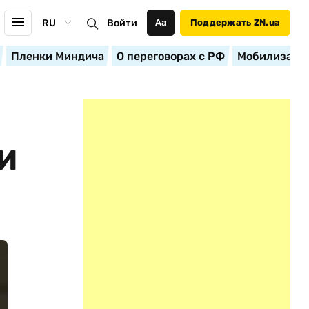
RU
Войти
Аа
Поддержать ZN.ua
Пленки Миндича
О переговорах с РФ
Мобилизация
И