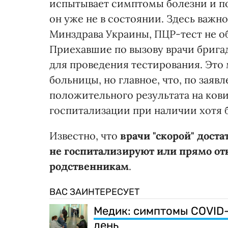
испытывает симптомы болезни и по
он уже не в состоянии. Здесь важн
Минздрава Украины, ПЦР-тест не о
Приехавшие по вызову врачи бригад
для проведения тестирования. Это
больницы, но главное, что, по зая
положительного результата на кови
госпитализации при наличии хотя 
Известно, что
врачи "скорой" доста
не госпитализируют или прямо от
родственникам
.
ВАС ЗАИНТЕРЕСУЕТ
Медик: симптомы COVID-
день