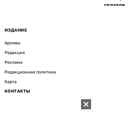
складов
ИЗДАНИЕ
Архивы
Редакция
Реклама
Редакционная политика
Карта
КОНТАКТЫ
01010 Киев, ул. Князей Острожских, 19/1
Телефон редакции:
+380 (44) 280-04-85
Электронная почта редакции:
zn94@ukr.net