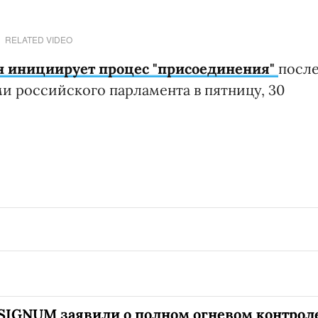
RELATED VIDEO
н инициирует процес "присоединения"
посл
и российского парламента в пятницу, 30
SIGNUM заявили о полном огневом контрол