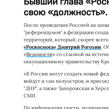
Бывший глава «Рос
свою «должность».
После проведения Россией на захв
"референдумов" в федерации созда
территорий, который, скорее всего
«Роскосмоса» Дмитрий Рогозин
. О
«
Ведомости
» со ссылкой на источн
оккупационному правительству Кр
«В России могут создать новый фед
войдут и сам полуостров, и присое
"ДНР", а также Запорожская и Херс
СМИ.
По информации газеты, полномочн