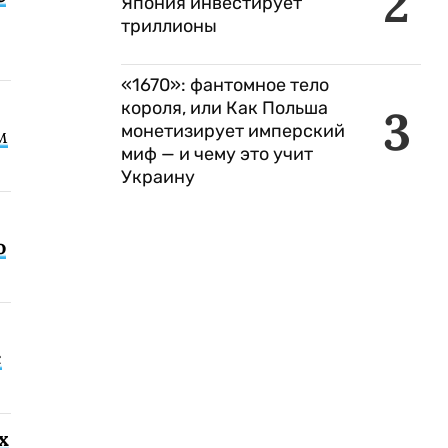
2
Япония инвестирует
триллионы
«1670»: фантомное тело
короля, или Как Польша
3
монетизирует имперский
м
миф — и чему это учит
Украину
о
с
х