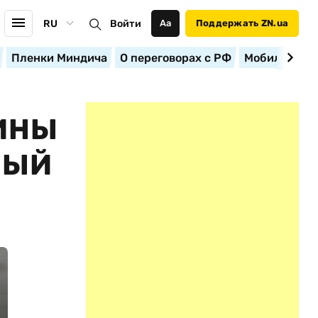
RU
Войти
Аа
Поддержать ZN.ua
Пленки Миндича
О переговорах с РФ
Мобилизация
ИНЫ
РЫЙ