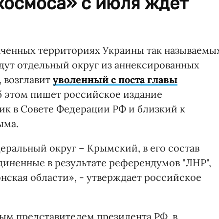
космоса» с июля ждет
аченных территориях Украины так называемы
дут отдельный округ из аннексированных
, возглавит
уволенный с поста главы
б этом пишет российское издание
ик в Совете Федерации РФ и близкий к
ыма.
еральный округ – Крымский, в его состав
диненные в результате референдумов "ЛНР",
онская области», - утверждает российское
ым представителем президента РФ в