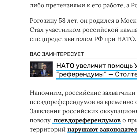
либо претензиями к его работе, а 
Рогозину 58 лет, он родился в Москв
Стал участником российской кампан
спецпредставителем РФ при НАТО.
ВАС ЗАИНТЕРЕСУЕТ
НАТО увеличит помощь У
“референдумы” — Столт
Напомним, российские захватчики 
псевдореферендумов на временно 
Заявления российских оккупацион
поводу
псевдореферендумов
о пр
территорий
нарушают законодате