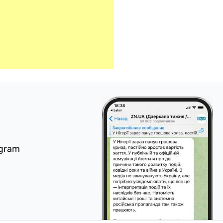
egram