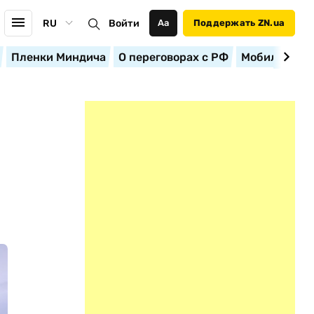
RU
Войти
Аа
Поддержать ZN.ua
Пленки Миндича
О переговорах с РФ
Мобилизация