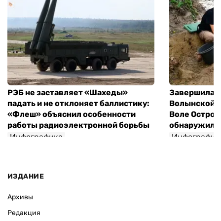
РЭБ не заставляет «Шахеды»
Завершилась
падать и не отклоняет баллистику:
Волынской т
«Флеш» объяснил особенности
Воле Остров
работы радиоэлектронной борьбы
обнаружили 
Инфографика
Инфографик
ИЗДАНИЕ
Архивы
Редакция