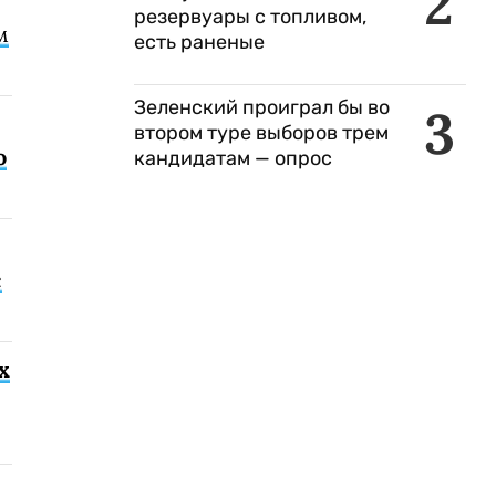
2
резервуары с топливом,
м
есть раненые
Зеленский проиграл бы во
3
втором туре выборов трем
о
кандидатам — опрос
с
х