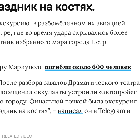
аздник на костях.
кскурсию" в разбомбленном их авиацией
ре, где во время удара скрывались более
тник избранного мэра города Петр
атру Мариуполя
погибли около 600 человек
.
После разбора завалов Драматического театра
 посещения оккупанты устроили «автопробег
о городу. Финальной точкой была экскурсия
дник на костях”, –
написал
он в Telegram в
RELATED VIDEO