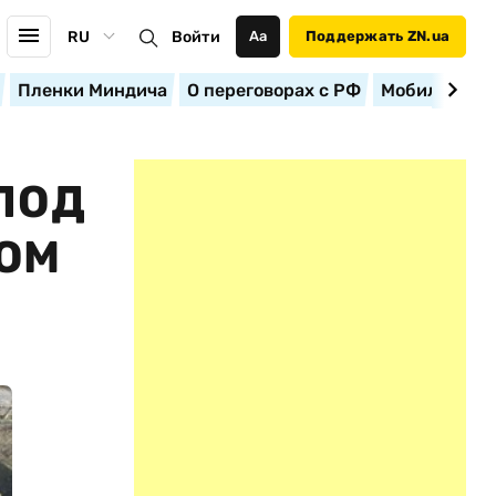
RU
Войти
Аа
Поддержать ZN.ua
Пленки Миндича
О переговорах с РФ
Мобилизация
ПОД
ОМ