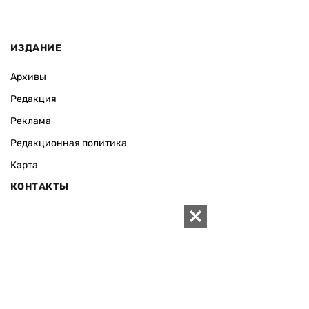
ИЗДАНИЕ
Архивы
Редакция
Реклама
Редакционная политика
Карта
КОНТАКТЫ
01010 Киев, ул. Князей Острожских, 19/1
Телефон редакции:
+380 (44) 280-04-85
Электронная почта редакции:
zn94@ukr.net
Электронная почта службы новостей:
editor@zn.ua
СОЦСЕТИ