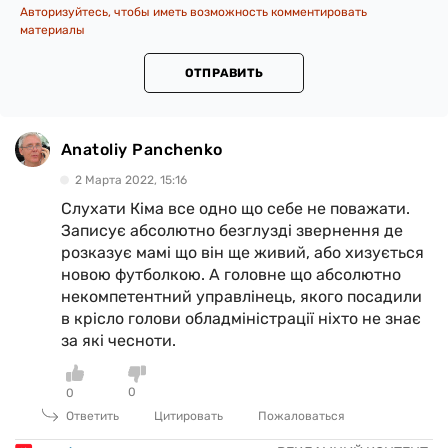
Авторизуйтесь, чтобы иметь возможность комментировать
материалы
ОТПРАВИТЬ
Anatoliy Panchenko
2 Марта 2022, 15:16
Слухати Кіма все одно що себе не поважати.
Записує абсолютно безглузді звернення де
розказує мамі що він ще живий, або хизується
новою футболкою. А головне що абсолютно
некомпетентний управлінець, якого посадили
в крісло голови обладміністрації ніхто не знає
за які чесноти.
0
0
Ответить
Цитировать
Пожаловаться