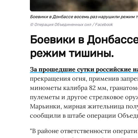
Боевики в Донбассе восемь раз нарушили режим
© Операция Объединенных сил / Facebook
Боевики в Донбассе
режим тишины.
За прошедшие сутки российские 
прекращения огня, применив зап
минометы калибра 82 мм, гранато
пулеметы и другое стрелковое оруж
Марьинки, мирная жительница полу
сообщили в штабе операции Объед
"В районе ответственности операт