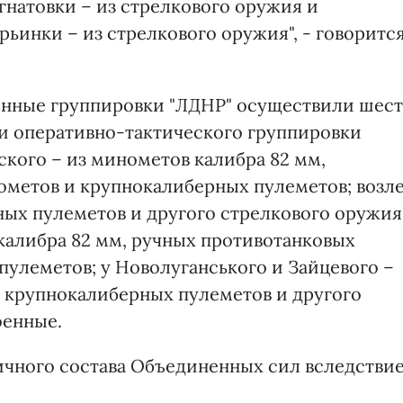
гнатовки – из стрелкового оружия и
рьинки – из стрелкового оружия", - говоритс
нные группировки "ЛДНР" осуществили шест
ти оперативно-тактического группировки
ского – из минометов калибра 82 мм,
ометов и крупнокалиберных пулеметов; возл
ных пулеметов и другого стрелкового оружия
калибра 82 мм, ручных противотанковых
пулеметов; у Новолуганського и Зайцевого –
, крупнокалиберных пулеметов и другого
оенные.
ичного состава Объединенных сил вследстви