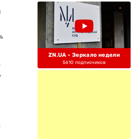
я
ь
ZN.UA - Зеркало недели
5610 подписчиков
е
,
е