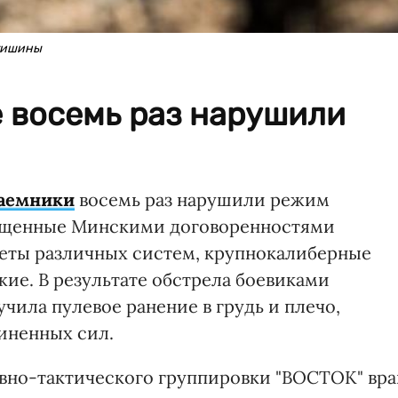
 тишины
 восемь раз нарушили
наемники
восемь раз нарушили режим
рещенные Минскими договоренностями
меты различных систем, крупнокалиберные
ие. В результате обстрела боевиками
чила пулевое ранение в грудь и плечо,
иненных сил.
ивно-тактического группировки "ВОСТОК" вра