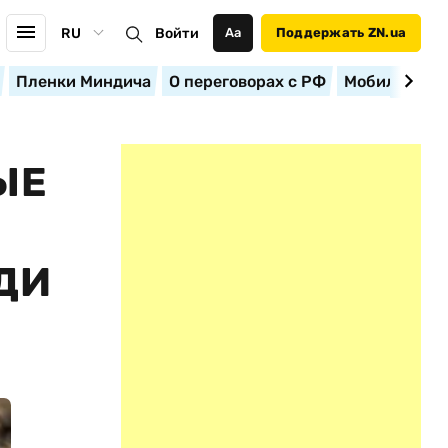
RU
Войти
Аа
Поддержать ZN.ua
Пленки Миндича
О переговорах с РФ
Мобилизация
ЫЕ
ДИ