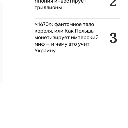
2
Япония инвестирует
триллионы
«1670»: фантомное тело
короля, или Как Польша
3
монетизирует имперский
миф — и чему это учит
Украину