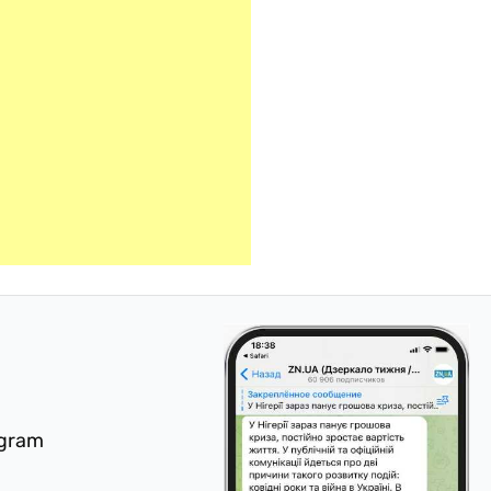
egram