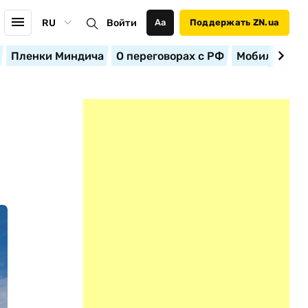
RU
Войти
Аа
Поддержать ZN.ua
Пленки Миндича
О переговорах с РФ
Мобилизация