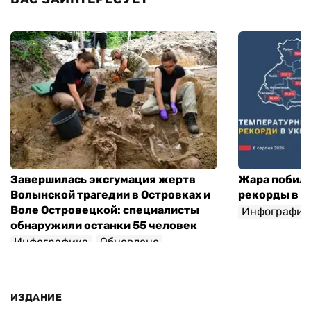
Завершилась эксгумация жертв
Жара побил
Волынской трагедии в Островках и
рекорды в 1
Воле Островецкой: специалисты
Инфографик
обнаружили останки 55 человек
Инфографика
Обновлено
ИЗДАНИЕ