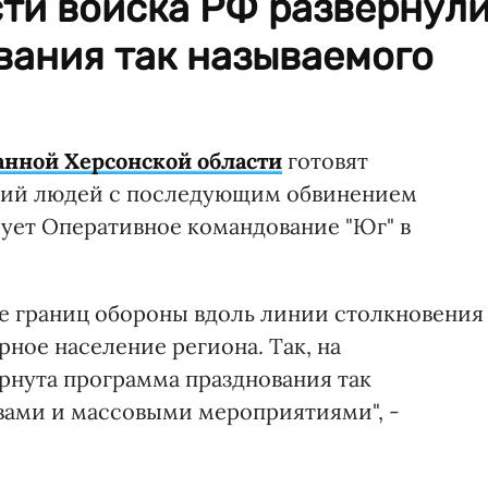
сти войска РФ развернул
вания так называемого
нной Херсонской области
готовят
ний людей с последующим обвинением
ует Оперативное командование "Юг" в
е границ обороны вдоль линии столкновения
ное население региона. Так, на
рнута программа празднования так
вами и массовыми мероприятиями", -