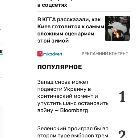
в соцсетях
В КГГА рассказали, как
с
Киев готовится к самым
сложным сценариям
этой зимой
х
ПОПУЛЯРНОЕ
Запад снова может
подвести Украину в
1
критический момент и
упустить шанс остановить
войну — Bloomberg
Зеленский проиграл бы во
2
втором туре выборов трем