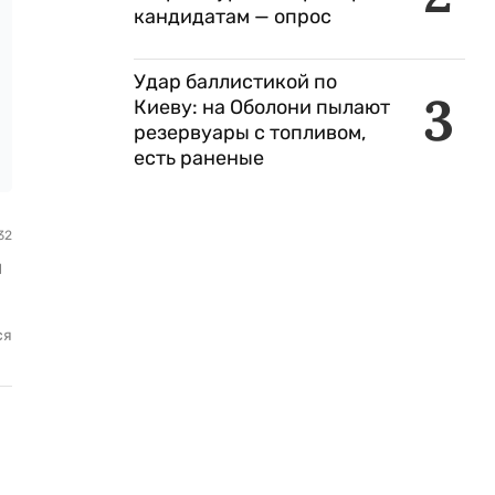
кандидатам — опрос
Удар баллистикой по
3
Киеву: на Оболони пылают
резервуары с топливом,
есть раненые
32
н
ся