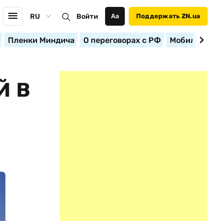
RU
Войти
Аа
Поддержать ZN.ua
Пленки Миндича
О переговорах с РФ
Мобилизация
Й В