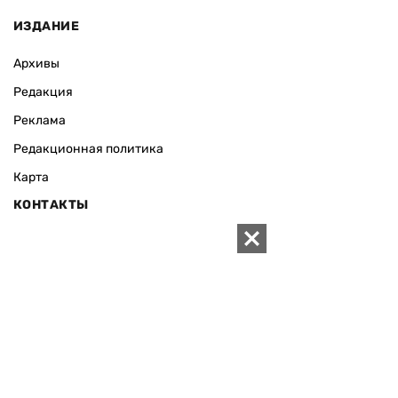
ИЗДАНИЕ
Архивы
Редакция
Реклама
Редакционная политика
Карта
КОНТАКТЫ
01010 Киев, ул. Князей Острожских, 19/1
Телефон редакции:
+380 (44) 280-04-85
Электронная почта редакции:
zn94@ukr.net
Электронная почта службы новостей:
editor@zn.ua
СОЦСЕТИ