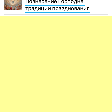
Вознесение Господне:
традиции празднования