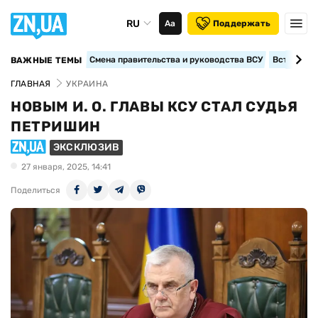
RU
Аа
Поддержать
Смена правительства и руководства ВСУ
Вступление
ВАЖНЫЕ ТЕМЫ
ГЛАВНАЯ
УКРАИНА
НОВЫМ И. О. ГЛАВЫ КСУ СТАЛ СУДЬЯ
ПЕТРИШИН
ЭКСКЛЮЗИВ
27 января, 2025, 14:41
Поделиться