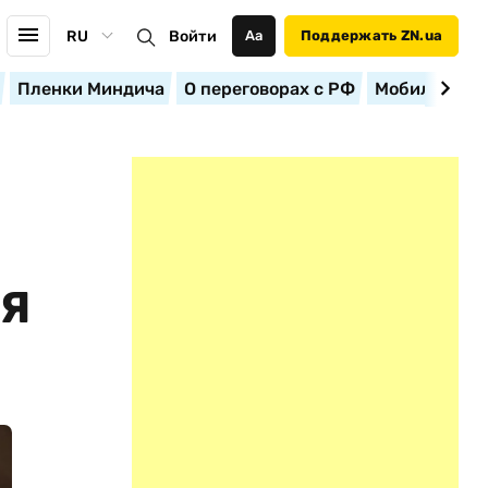
RU
Войти
Аа
Поддержать ZN.ua
Пленки Миндича
О переговорах с РФ
Мобилизация
ИЯ