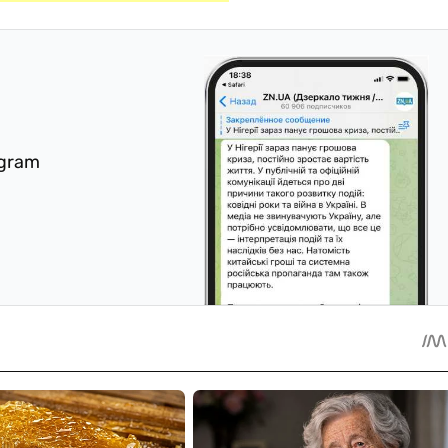
egram