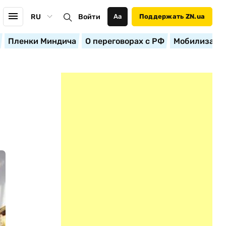
RU
Войти
Аа
Поддержать ZN.ua
Пленки Миндича
О переговорах с РФ
Мобилизация