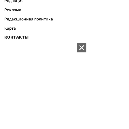
Редакция
Реклама
Редакционная политика
Карта
КОНТАКТЫ
01010 Киев, ул. Князей Острожских, 19/1
Телефон редакции:
+380 (44) 280-04-85
Электронная почта редакции:
zn94@ukr.net
Электронная почта службы новостей:
editor@zn.ua
СОЦСЕТИ
ПОДДЕРЖАТЬ ZN.UA