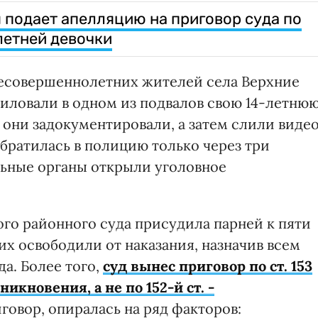
 подает апелляцию на приговор суда по
летней девочки
 несовершеннолетних жителей села Верхние
силовали в одном из подвалов свою 14-летню
 они задокументировали, а затем слили виде
братилась в полицию только через три
льные органы открыли уголовное
кого районного суда присудила парней к пяти
х освободили от наказания, назначив всем
да. Более того,
суд вынес приговор по ст. 153
икновения, а не по 152-й ст. -
иговор, опиралась на ряд факторов: