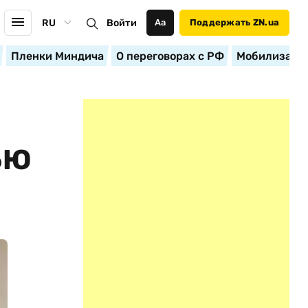
RU
Войти
Аа
Поддержать ZN.ua
Пленки Миндича
О переговорах с РФ
Мобилизация
ЬЮ