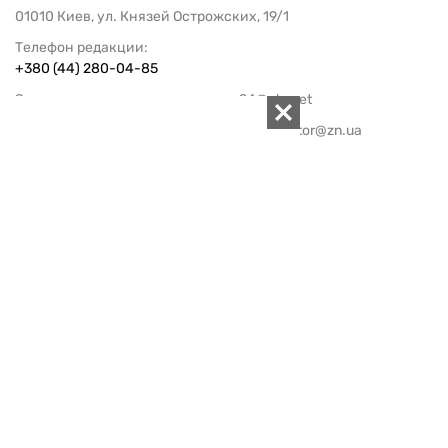
01010 Киев, ул. Князей Острожских, 19/1
Телефон редакции:
+380 (44) 280-04-85
Электронная почта редакции:
zn94@ukr.net
Электронная почта службы новостей:
editor@zn.ua
СОЦСЕТИ
ПОДДЕРЖАТЬ ZN.UA
Поддержать независимую
журналистику!
ЗЕРКАЛО НЕДЕЛИ
не подводим с 1994-го года
АРХИВ