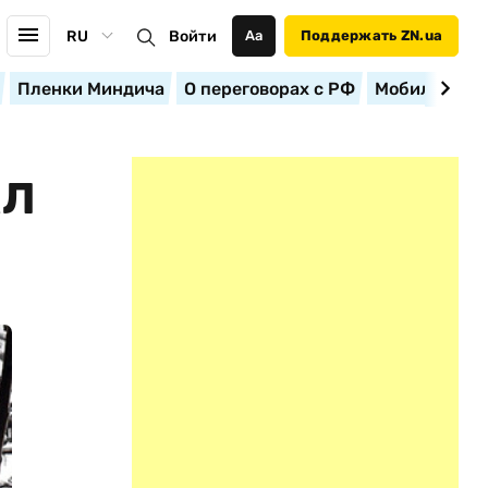
RU
Войти
Аа
Поддержать ZN.ua
Пленки Миндича
О переговорах с РФ
Мобилизация
АЛ