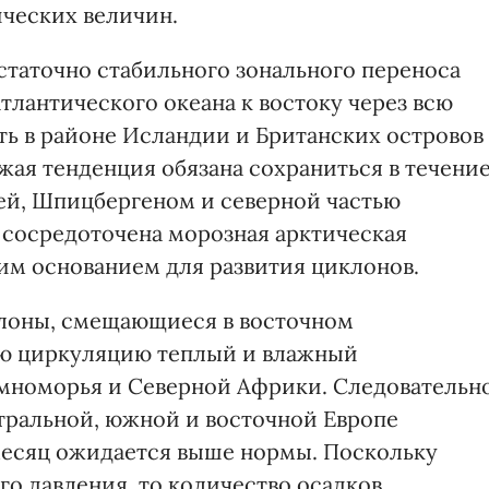
ческих величин.
статочно стабильного зонального переноса
тлантического океана к востоку через всю
ть в районе Исландии и Британских островов
ожая тенденция обязана сохраниться в течени
ей, Шпицбергеном и северной частью
 сосредоточена морозная арктическая
шим основанием для развития циклонов.
клоны, смещающиеся в восточном
вою циркуляцию теплый и влажный
мноморья и Северной Африки. Следовательно
нтральной, южной и восточной Европе
 месяц ожидается выше нормы. Поскольку
о давления, то количество осадков