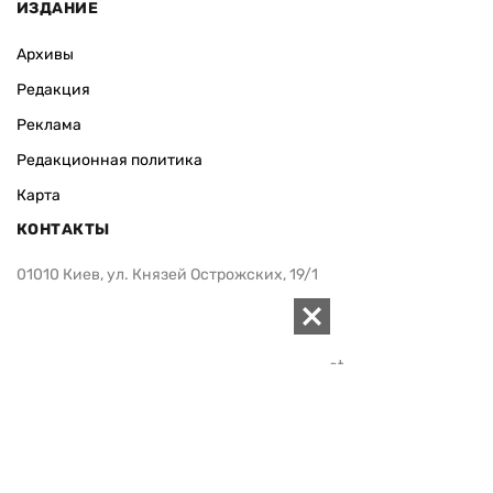
ИЗДАНИЕ
Архивы
Редакция
Реклама
Редакционная политика
Карта
КОНТАКТЫ
01010 Киев, ул. Князей Острожских, 19/1
Телефон редакции:
+380 (44) 280-04-85
Электронная почта редакции:
zn94@ukr.net
Электронная почта службы новостей:
editor@zn.ua
СОЦСЕТИ