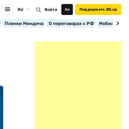
RU
Войти
Аа
Поддержать ZN.ua
Пленки Миндича
О переговорах с РФ
Мобилизация