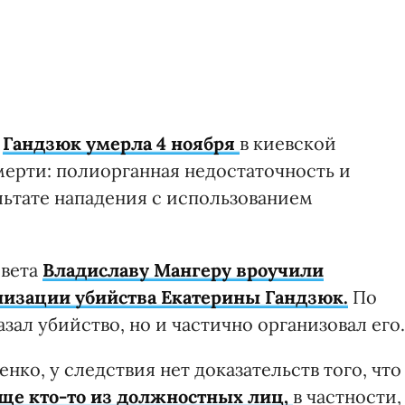
а
Гандзюк умерла 4 ноября
в киевской
ерти: полиорганная недостаточность и
льтате нападения с использованием
овета
Владиславу Мангеру вроучили
низации убийства Екатерины Гандзюк.
По
азал убийство, но и частично организовал его.
ко, у следствия нет доказательств того, что
ще кто-то из должностных лиц,
в частности,