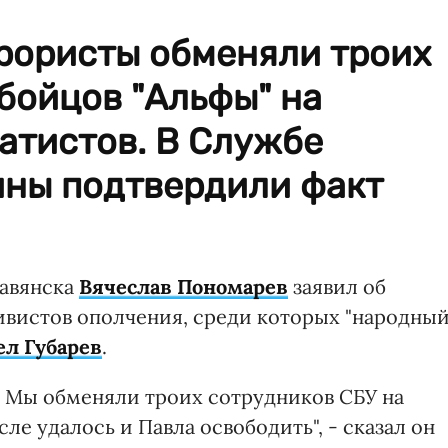
рористы обменяли троих
бойцов "Альфы" на
атистов. В Службе
ины подтвердили факт
лавянска
Вячеслав Пономарев
заявил об
ивистов ополчения, среди которых "народны
ел Губарев
.
. Мы обменяли троих сотрудников СБУ на
ле удалось и Павла освободить", - сказал он