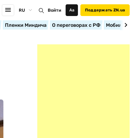
RU
Войти
Аа
Поддержать ZN.ua
Пленки Миндича
О переговорах с РФ
Мобилизация