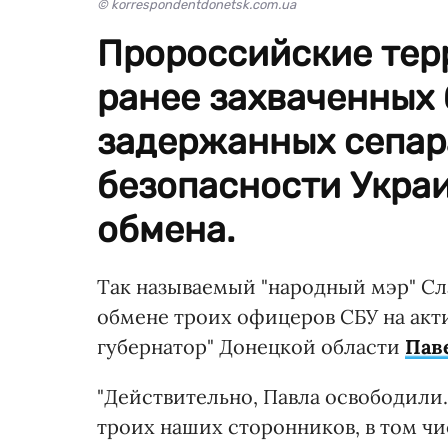
© korrespondentdonetsk.com.ua
Пророссийские тер
ранее захваченных 
задержанных сепар
безопасности Укра
обмена.
Так называемый "народный мэр" С
обмене троих офицеров СБУ на акт
губернатор" Донецкой области
Пав
"Действительно, Павла освободили
троих наших сторонников, в том чис