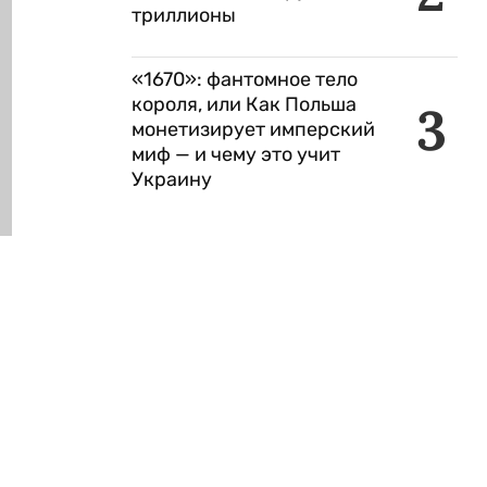
триллионы
«1670»: фантомное тело
короля, или Как Польша
3
монетизирует имперский
миф — и чему это учит
Украину