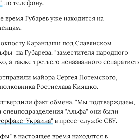
"
по телефону.
е время Губарев уже находится на
ченцам.
 блокпосту Карандаши под Славянском
фы" на Губарева, "заместителя народного
о, а также третьего неназванного сепаратиста
 отправили майора Сергея Потемского,
дполковника Ростислава Кияшко.
дтвердили факт обмена. "Мы подтверждаем,
ы спецподразделения "Альфа" они были
терфакс-Украина"
в пресс-службе СБУ.
фы" в настоящее время находятся в