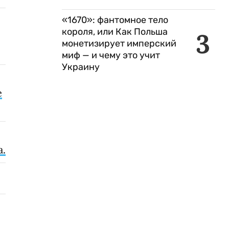
«1670»: фантомное тело
короля, или Как Польша
3
монетизирует имперский
миф — и чему это учит
Украину
е
а.