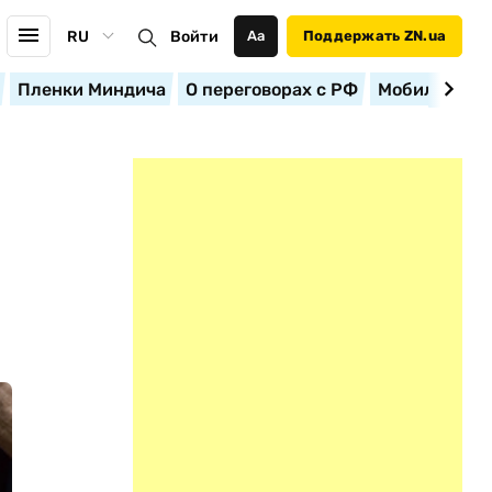
RU
Войти
Аа
Поддержать ZN.ua
Пленки Миндича
О переговорах с РФ
Мобилизация