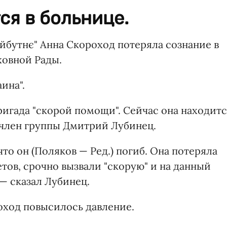
ся в больнице.
йбутнє" Анна Скороход потеряла сознание в
ховной Рады.
ина".
игада "скорой помощи". Сейчас она находит
 член группы Дмитрий Лубинец.
 что он (Поляков — Ред.) погиб. Она потеряла
етов, срочно вызвали "скорую" и на данный
 — сказал Лубинец.
роход повысилось давление.