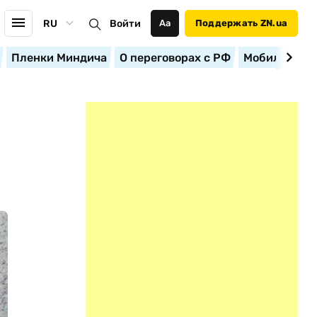
RU
Войти
Аа
Поддержать ZN.ua
Пленки Миндича
О переговорах с РФ
Мобилизация