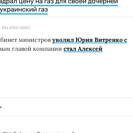
драл цену на газ для своей дочерней
украинский газ
RELATED VIDEO
Кабинет министров
уволил Юрия Витренко с
овым главой компании
стал Алексей