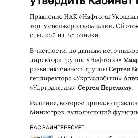
утвердить Кабинет
Правление НАК «Нафтогаз Украины
топ-менеджеров компании. Об эт
ссылкой на источники.
В частности, по данным источнико
директора группы «Нафтогаз»
Мавр
развитию бизнеса группы
Сергея Б
гендиректора «Укргаздобычи»
Але
«Укртрансгаза»
Сергея Перелому
.
Решение, которое приняло правлен
Министров, выполняющий функцию
ВАС ЗАИНТЕРЕСУЕТ