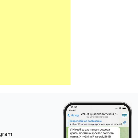
egram