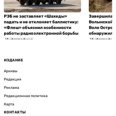
РЭБ не заставляет «Шахеды»
Завершилась
падать и не отклоняет баллистику:
Волынской т
«Флеш» объяснил особенности
Воле Остров
работы радиоэлектронной борьбы
обнаружили 
Инфографика
Инфографик
ИЗДАНИЕ
Архивы
Редакция
Реклама
Редакционная политика
Карта
КОНТАКТЫ