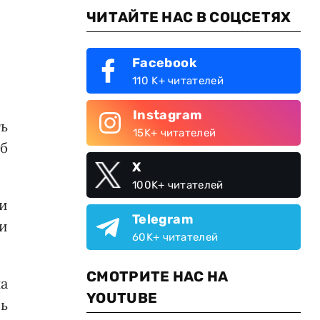
ЧИТАЙТЕ НАС В СОЦСЕТЯХ
Facebook
110 K+ читателей
Instagram
ь
15K+ читателей
б
X
100K+ читателей
и
Telegram
ки
60K+ читателей
СМОТРИТЕ НАС НА
а
YOUTUBE
ь