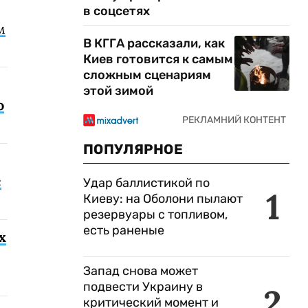
в соцсетях
м
В КГГА рассказали, как
Киев готовится к самым
сложным сценариям
этой зимой
о
ПОПУЛЯРНОЕ
с
Удар баллистикой по
1
Киеву: на Оболони пылают
резервуары с топливом,
есть раненые
х
Запад снова может
подвести Украину в
2
критический момент и