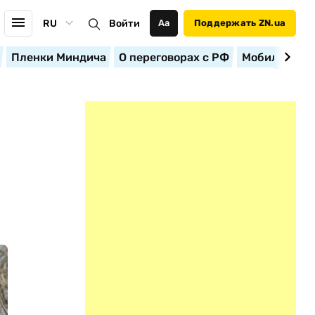
RU
Войти
Аа
Поддержать ZN.ua
Пленки Миндича
О переговорах с РФ
Мобилизация