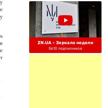
у
е
ку
ь
ZN.UA - Зеркало недели
и
5610 подписчиков
е
т