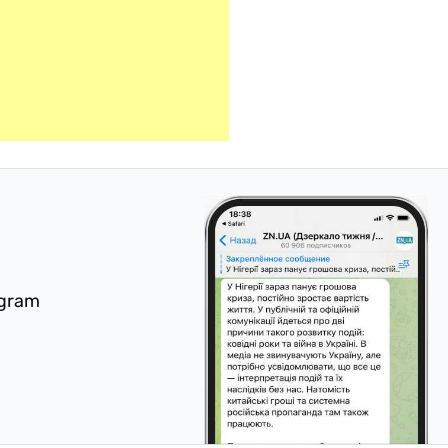
egram