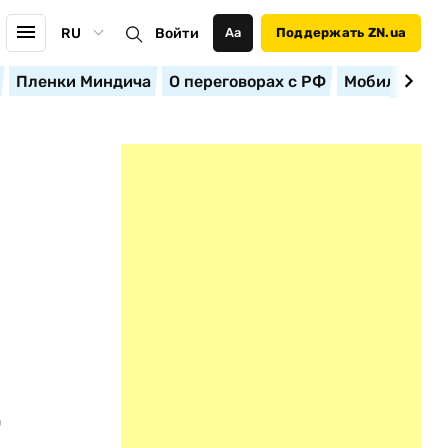
RU
Войти
Аа
Поддержать ZN.ua
Пленки Миндича
О переговорах с РФ
Мобилизация
о