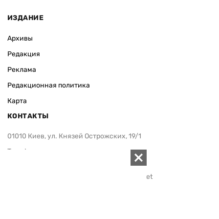
ИЗДАНИЕ
Архивы
Редакция
Реклама
Редакционная политика
Карта
КОНТАКТЫ
01010 Киев, ул. Князей Острожских, 19/1
Телефон редакции:
+380 (44) 280-04-85
Электронная почта редакции:
zn94@ukr.net
Электронная почта службы новостей:
editor@zn.ua
СОЦСЕТИ