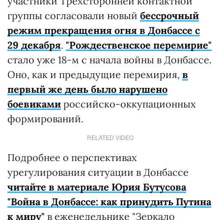
участники Трехсторонней контактной
группы согласовали новый
бессрочный
режим прекращения огня в Донбассе с
29 декабря
.
"Рождественское перемирие"
стало уже 18-м с начала войны в Донбассе.
Оно, как и предыдущие перемирия,
в
первый же день было нарушено
боевиками
российско-оккупационных
формирований.
RELATED VIDEO
Подробнее о перспективах
урегулирования ситуации в Донбассе
читайте в материале Юрия Бутусова
"Война в Донбассе: как принудить Путина
к миру"
в еженедельнике "Зеркало