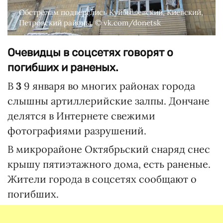
Обстрелам подверглись Куйбышевский, Киевский,
Петровский районы. © vk.com/donetsk
Очевидцы в соцсетях говорят о
погибших и раненых.
В
3
9 января во многих районах города
слышны артиллерийские залпы. Дончане
делятся в Интернете свежими
фотографиями разрушений.
В микрорайоне Октябрьский снаряд снес
крышу пятиэтажного дома, есть раненые.
Жители города в соцсетях сообщают о
погибших.