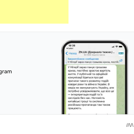
egram