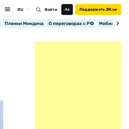
RU
Войти
Аа
Поддержать ZN.ua
Пленки Миндича
О переговорах с РФ
Мобилизация