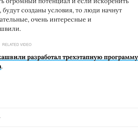
сть огромный потенциал и если искоренить
, будут созданы условия, то люди начнут
ательные, очень интересные и
ашвили.
RELATED VIDEO
кашвили разработал трехэтапную программу
а
.