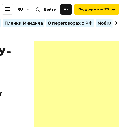
RU
Войти
Аа
Поддержать ZN.ua
Пленки Миндича
О переговорах с РФ
Мобилизация
У-
у