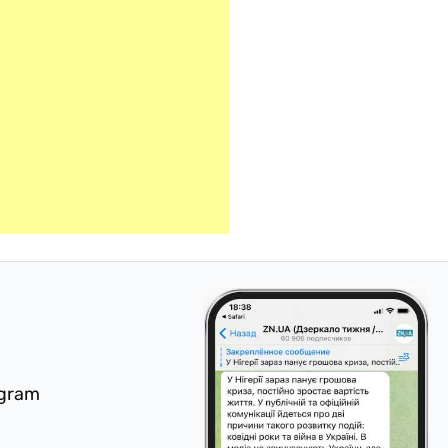
egram