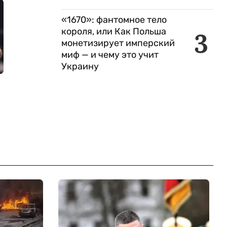
«1670»: фантомное тело
короля, или Как Польша
3
монетизирует имперский
миф — и чему это учит
Украину