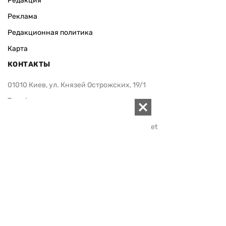
Редакция
Реклама
Редакционная политика
Карта
КОНТАКТЫ
01010 Киев, ул. Князей Острожских, 19/1
Телефон редакции:
+380 (44) 280-04-85
Электронная почта редакции:
zn94@ukr.net
Электронная почта службы новостей:
editor@zn.ua
СОЦСЕТИ
ПОДДЕРЖАТЬ ZN.UA