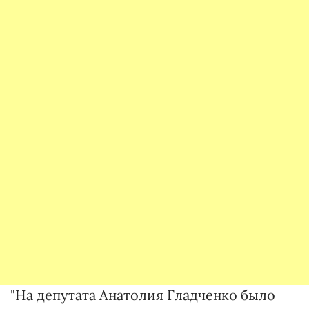
"На депутата Анатолия Гладченко было