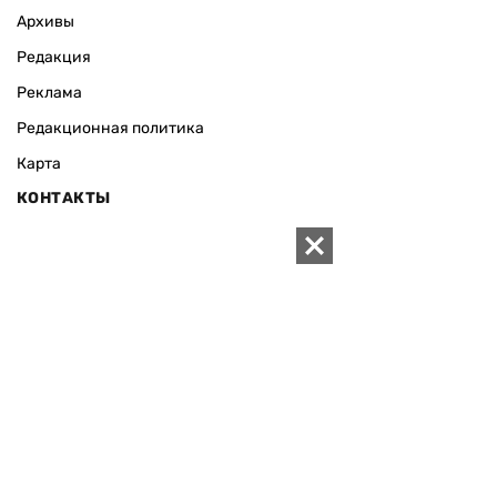
Архивы
Редакция
Реклама
Редакционная политика
Карта
КОНТАКТЫ
01010 Киев, ул. Князей Острожских, 19/1
Телефон редакции:
+380 (44) 280-04-85
Электронная почта редакции:
zn94@ukr.net
Электронная почта службы новостей:
editor@zn.ua
СОЦСЕТИ