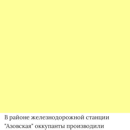
В районе железнодорожной станции
"Азовская" оккупанты производили