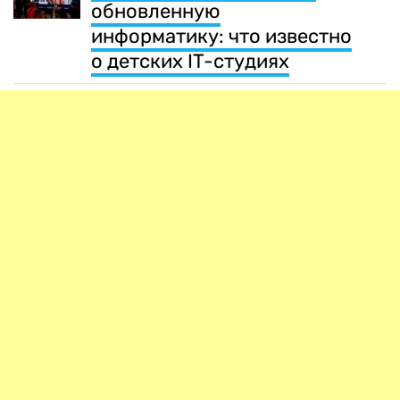
обновленную
информатику: что известно
о детских IT-студиях