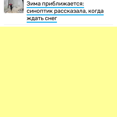
Зима приближается:
синоптик рассказала, когда
ждать снег