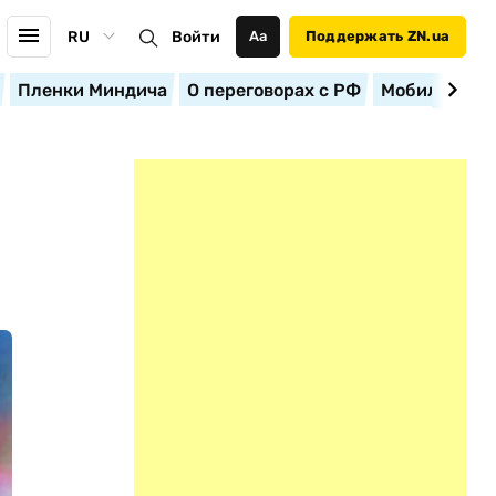
RU
Войти
Аа
Поддержать ZN.ua
Пленки Миндича
О переговорах с РФ
Мобилизация