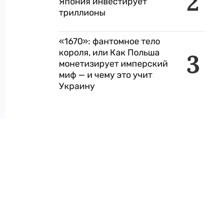
2
Япония инвестирует
триллионы
«1670»: фантомное тело
короля, или Как Польша
3
монетизирует имперский
миф — и чему это учит
Украину