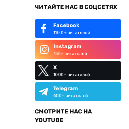
ЧИТАЙТЕ НАС В СОЦСЕТЯХ
Facebook
110 K+ читателей
Instagram
15K+ читателей
X
100K+ читателей
Telegram
60K+ читателей
СМОТРИТЕ НАС НА
YOUTUBE