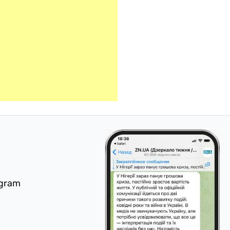
egram