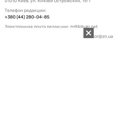
01010 Киев, ул. Князей Острожских, 19/1
Телефон редакции:
+380 (44) 280-04-85
Электронная почта редакции:
zn94@ukr.net
Электронная почта службы новостей:
editor@zn.ua
СОЦСЕТИ
ПОДДЕРЖАТЬ ZN.UA
Поддержать независимую
журналистику!
ЗЕРКАЛО НЕДЕЛИ
не подводим с 1994-го года
АРХИВ