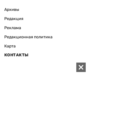
Архивы
Редакция
Реклама
Редакционная политика
Карта
КОНТАКТЫ
01010 Киев, ул. Князей Острожских, 19/1
Телефон редакции:
+380 (44) 280-04-85
Электронная почта редакции:
zn94@ukr.net
Электронная почта службы новостей:
editor@zn.ua
СОЦСЕТИ