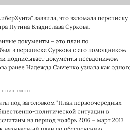
иберХунта" заявила, что взломала переписку
ра Путина Владислава Суркова.
анные документы – это план по
был в переписке Суркова с его помощником
ии подписывает документы псевдонимом
ва ранее Надежда Савченко узнала как одног
RELATED VIDEO
нты под заголовком "План первоочередных
бщественно-политической ситуации в
ссчитаны на период ноябрь 2016 – март 2017
ак называемый план по обеспечению