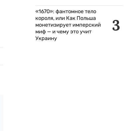
«1670»: фантомное тело
короля, или Как Польша
3
монетизирует имперский
миф — и чему это учит
Украину