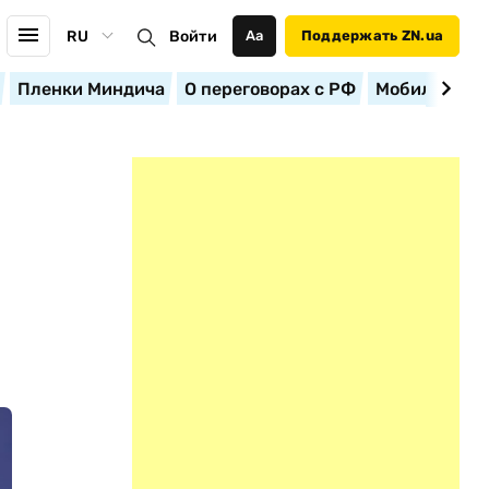
RU
Войти
Аа
Поддержать ZN.ua
Пленки Миндича
О переговорах с РФ
Мобилизация