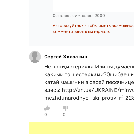
Осталось символов:
2000
Авторизуйтесь, чтобы иметь возможно
комментировать материалы
Сергей Хохолкин
Не вопи,истеричка.Или ты думаешь 
какими то шестерками?Ошибаешься
катай машинки в своей песочнице
здесь: http://zn.ua/UKRAINE/miny
mezhdunarodnye-iski-protiv-rf-22
0
0