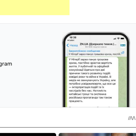
egram