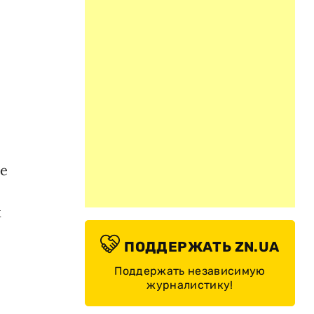
ие
х
ПОДДЕРЖАТЬ ZN.UA
Поддержать независимую
журналистику!