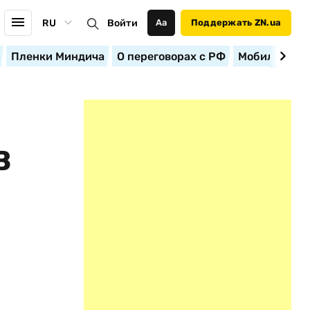
RU
Войти
Аа
Поддержать ZN.ua
Пленки Миндича
О переговорах с РФ
Мобилизация
В