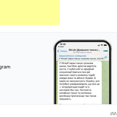
egram