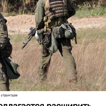
 структура
едлагается расширить