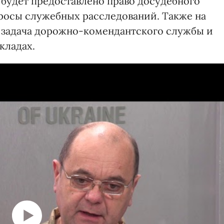
 будет предоставлено право досудебного
росы служебных расследований. Также на
 задача дорожно-комендантского службы и
кладах.