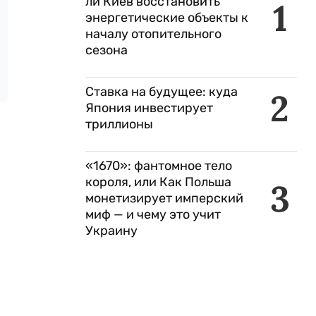
ли Киев восстановить
1
энергетические объекты к
началу отопительного
сезона
Ставка на будущее: куда
2
Япония инвестирует
триллионы
«1670»: фантомное тело
короля, или Как Польша
3
монетизирует имперский
миф — и чему это учит
Украину