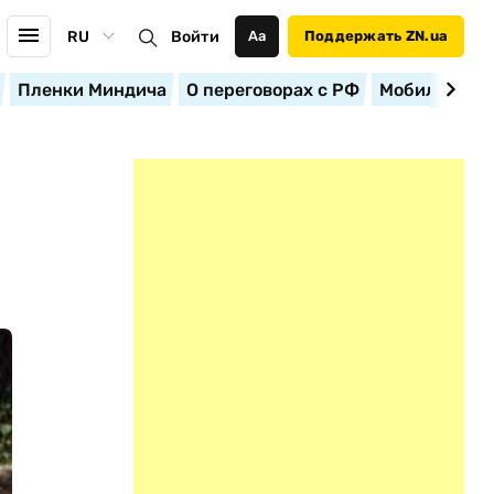
RU
Войти
Аа
Поддержать ZN.ua
Пленки Миндича
О переговорах с РФ
Мобилизация