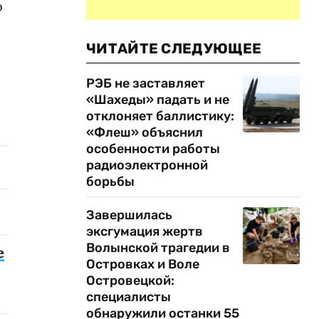
о
ЧИТАЙТЕ СЛЕДУЮЩЕЕ
РЭБ не заставляет
«Шахеды» падать и не
отклоняет баллистику:
«Флеш» объяснил
особенности работы
радиоэлектронной
борьбы
Завершилась
эксгумация жертв
Волынской трагедии в
е
Островках и Воле
Островецкой:
специалисты
обнаружили останки 55