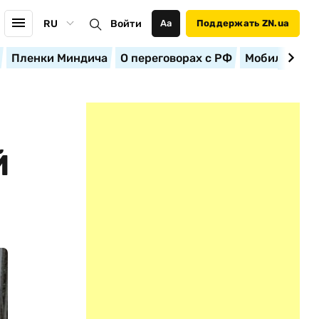
RU
Войти
Аа
Поддержать ZN.ua
Пленки Миндича
О переговорах с РФ
Мобилизация
Й