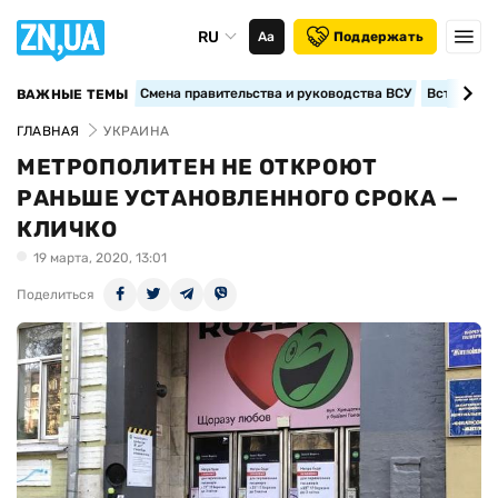
RU
Аа
Поддержать
Смена правительства и руководства ВСУ
Вступление
ВАЖНЫЕ ТЕМЫ
ГЛАВНАЯ
УКРАИНА
МЕТРОПОЛИТЕН НЕ ОТКРОЮТ
РАНЬШЕ УСТАНОВЛЕННОГО СРОКА —
КЛИЧКО
19 марта, 2020, 13:01
Поделиться