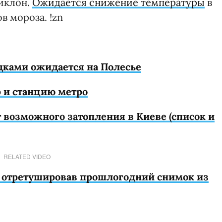
иклон.
Ожидается снижение температуры
в
в мороза. !zn
дками ожидается на Полесье
р и станцию метро
 возможного затопления в Киеве (список и
RELATED VIDEO
а, отретушировав прошлогодний снимок из