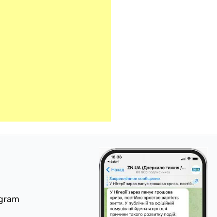
egram