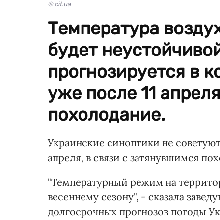
© cit.ua
Температура воздух
будет неустойчиво
прогнозируется в к
уже после 11 апрел
похолодание.
Украинские синоптики не советуют
апреля, в связи с затянувшимся по
"Температурный режим на территор
весеннему сезону", - сказала зав
долгосрочных прогнозов погоды У