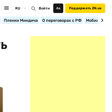
RU
Войти
Аа
Поддержать ZN.ua
Пленки Миндича
О переговорах с РФ
Мобилизация
ТЬ