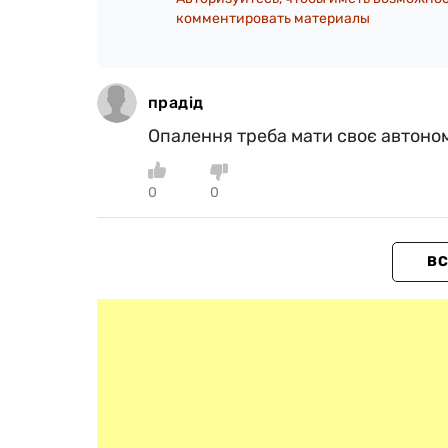
комментировать материалы
прадід
Опалення треба мати своє автоно
0
0
ВС